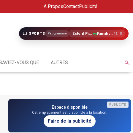
A Propos
Contact
Publicité
LJ SPORTS
Programme
Estoril Praia
vs
Famalicão
15:15
SAVIEZ-VOUS QUE
AUTRES
PUBLICITÉ
Espace disponible
Cet emplacement est disponible à la location.
Faire de la publicité