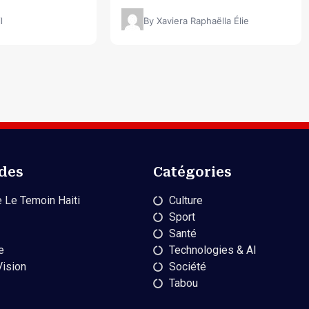
l
By Xaviera Raphaëlla Élie
ides
Catégories
 Le Temoin Haiti
Culture
Sport
Santé
e
Technologies & AI
Vision
Société
Tabou