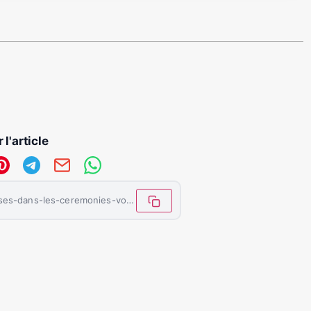
 l'article
https://letemoinhaiti.com/les-calebasses-dans-les-ceremonies-vodou-entre-spiritualite-tradition-et-transmission/