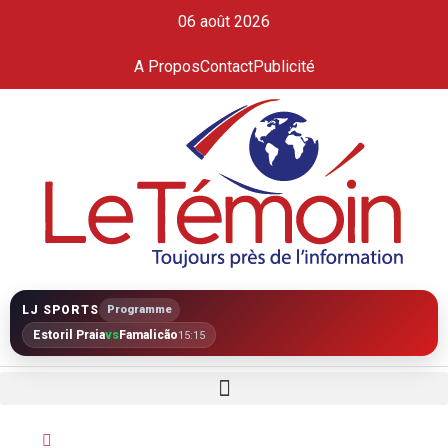
06 août 2026
A Propos
Contact
Publicité
LJ SPORTS
Programme
Estoril Praia
vs
Famalicão
15:15