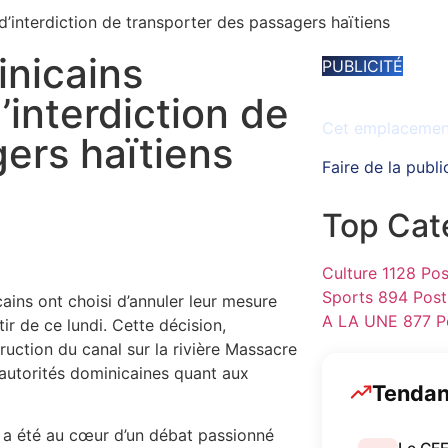
’interdiction de transporter des passagers haïtiens
inicains
PUBLICITÉ
Espace disponib
’interdiction de
Cet emplacement 
ers haïtiens
Faire de la publi
Top Cat
Culture
1128 Pos
Sports
894 Post
ains ont choisi d’annuler leur mesure
A LA UNE
877 P
ir de ce lundi. Cette décision,
truction du canal sur la rivière Massacre
 autorités dominicaines quant aux
Tenda
e a été au cœur d’un débat passionné