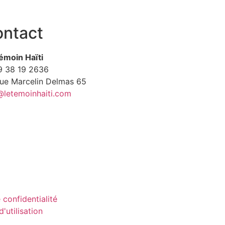
ntact
émoin Haïti
9
38 19 2636
Rue Marcelin Delmas 65
@letemoinhaiti.com
 confidentialité
'utilisation