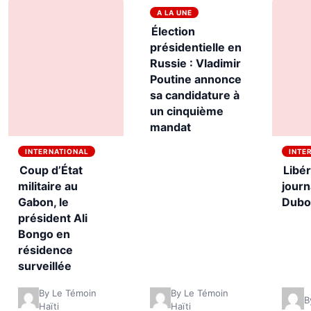
A LA UNE
Élection
présidentielle en
Russie : Vladimir
Poutine annonce
sa candidature à
un cinquième
mandat
INTERNATIONAL
INTE
Coup d’État
Libér
militaire au
journ
Gabon, le
Dubo
président Ali
Bongo en
résidence
surveillée
By Le Témoin
By Le Témoin
B
Haïti
Haïti