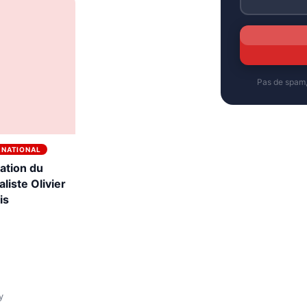
Pas de spam
RNATIONAL
ation du
aliste Olivier
is
y