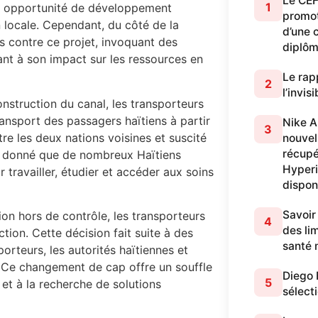
Le CEF
1
ne opportunité de développement
promot
 locale. Cependant, du côté de la
d’une 
s contre ce projet, invoquant des
diplô
nt à son impact sur les ressources en
Le rapp
2
l’invis
onstruction du canal, les transporteurs
ransport des passagers haïtiens à partir
Nike A
3
tre les deux nations voisines et suscité
nouvel
récupé
nt donné que de nombreux Haïtiens
Hyperi
travailler, étudier et accéder aux soins
dispon
Savoir
ion hors de contrôle, les transporteurs
4
des lim
tion. Cette décision fait suite à des
santé 
orteurs, les autorités haïtiennes et
. Ce changement de cap offre un souffle
Diego 
5
 et à la recherche de solutions
sélect