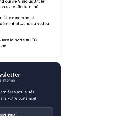
d oui de Vinicius Jr : le
ton est enfin terminé
n être moderne et
dément attaché au vodou
ouvre la porte au FC
one
sletter
z informé
ernières actualités
ans votre boîte mail.