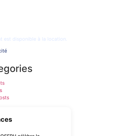
le
est disponible à la location.
cité
egories
ts
s
osts
nces