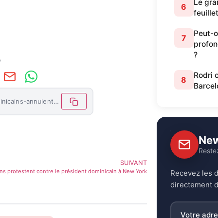
Le gran
6
feuille
Peut-o
7
profon
?
e
Rodri 
8
Barcel
https://letemoinhaiti.com/les-transporteurs-dominicains-annulent-leur-mesure-d-interdiction-de-transporter-des-passagers-haitiens/
New
Reste
SUIVANT
ns protestent contre le président dominicain à New York
Recevez les d
directement d