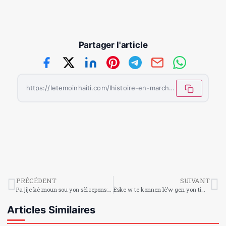
Partager l'article
https://letemoinhaiti.com/lhistoire-en-marche-au-vatican-un-pape-venu-des-etats-unis/
PRÉCÉDENT
SUIVANT
Pa jije kè moun sou yon sèl repons: se pa tout ‘non’ ki soti nan move kè
Èske w te konnen lè’w gen yon timoun ou dwe achte yon bèt sou non li (Menm ou menm ki granmoun)?
Articles Similaires