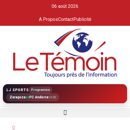
06 août 2026
A Propos
Contact
Publicité
LJ SPORTS
Programme
Zaragoza
vs
FC Andorra
14:00