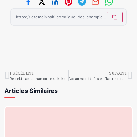
https://letemoinhaiti.com/ligue-des-champions-une-premiere-journee-riche-en-emotions-et-grandes-performances/
PRÉCÉDENT
SUIVANT
Respekte angajman ou: se sa ki ka bati yon konfyans solid
Les aires protégées en Haïti : un patrimoine à préserver
Articles Similaires