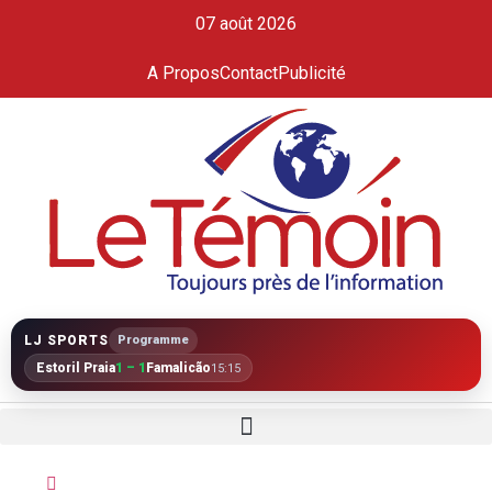
07 août 2026
A Propos
Contact
Publicité
LJ SPORTS
Programme
Estoril Praia
1 – 1
Famalicão
15:15