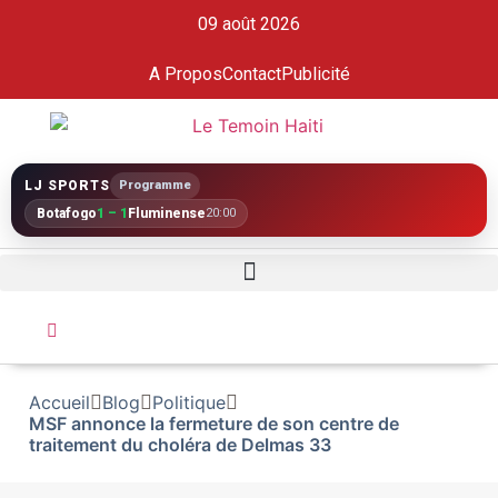
09 août 2026
A Propos
Contact
Publicité
LJ SPORTS
Programme
Botafogo
1 – 1
Fluminense
20:00
Accueil
Blog
Politique
MSF annonce la fermeture de son centre de
traitement du choléra de Delmas 33