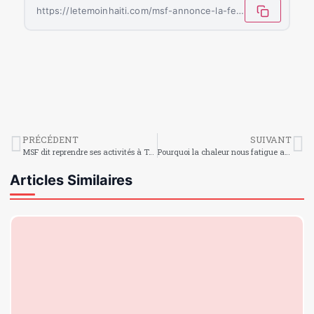
https://letemoinhaiti.com/msf-annonce-la-fermeture-de-son-centre-de-traitement-du-cholera-de-delmas-33/
PRÉCÉDENT
SUIVANT
MSF dit reprendre ses activités à Tabarre plus d’un mois après une intrusion armée
Pourquoi la chaleur nous fatigue autant ?
Articles Similaires