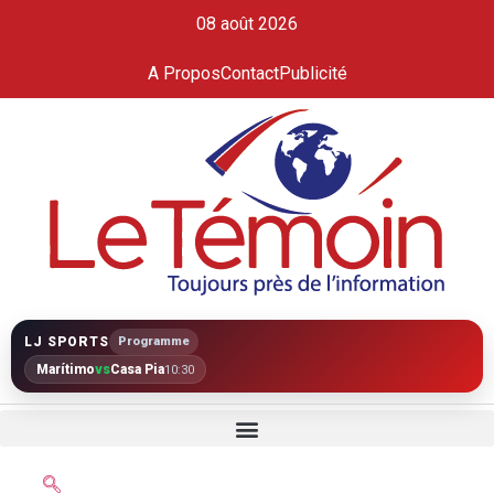
08 août 2026
A Propos
Contact
Publicité
LJ SPORTS
Programme
Marítimo
vs
Casa Pia
10:30