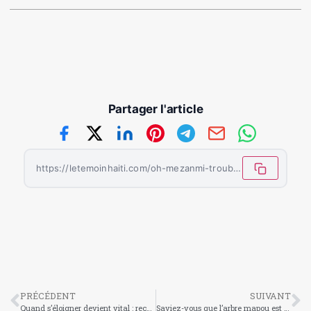
Partager l'article
https://letemoinhaiti.com/oh-mezanmi-trouble-boy-depeint-la-desillusion-americaine-des-migrants-haitiens/
PRÉCÉDENT
SUIVANT
Quand s’éloigner devient vital : reconnaître ceux qui empoisonnent l’esprit
Saviez-vous que l’arbre mapou est l’un des arbres sacrés de la culture haïtienne ?