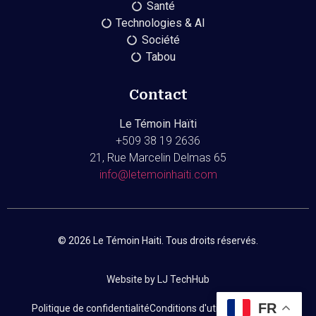
Santé
Technologies & AI
Société
Tabou
Contact
Le Témoin Haïti
+509
38 19 2636
21, Rue Marcelin Delmas 65
info@letemoinhaiti.com
© 2026 Le Témoin Haiti. Tous droits réservés.
Website by LJ TechHub
FR
Politique de confidentialité
Conditions d'utilisation
Contact