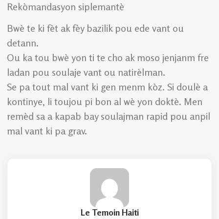
Rekòmandasyon siplemantè
Bwè te ki fèt ak fèy bazilik pou ede vant ou
detann.
Ou ka tou bwè yon ti te cho ak moso jenjanm fre
ladan pou soulaje vant ou natirèlman.
Se pa tout mal vant ki gen menm kòz. Si doulè a
kontinye, li toujou pi bon al wè yon doktè. Men
remèd sa a kapab bay soulajman rapid pou anpil
mal vant ki pa grav.
Le Temoin Haiti