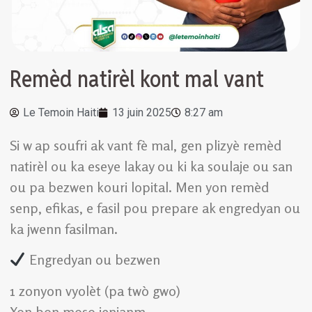
Remèd natirèl kont mal vant
Le Temoin Haiti
13 juin 2025
8:27 am
Si w ap soufri ak vant fè mal, gen plizyè remèd
natirèl ou ka eseye lakay ou ki ka soulaje ou san
ou pa bezwen kouri lopital. Men yon remèd
senp, efikas, e fasil pou prepare ak engredyan ou
ka jwenn fasilman.
Engredyan ou bezwen
1 zonyon vyolèt (pa twò gwo)
Yon bon moso jenjanm