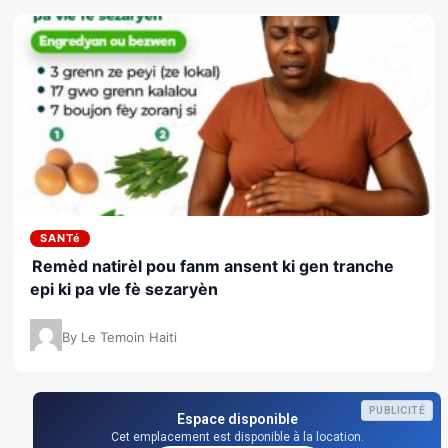
SANTé
Remèd natirèl pou fanm ansent ki gen tranche
epi ki pa vle fè sezaryèn
By Le Temoin Haiti
PUBLICITÉ
Espace disponible
Cet emplacement est disponible à la location.