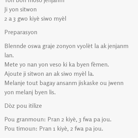
Ji yon sitwon
2 a 3 gwo kiyè siwo myèl
Preparasyon
Blennde oswa graje zonyon vyolèt la ak jenjanm
lan.
Mete yo nan yon veso ki ka byen fèmen.
Ajoute ji sitwon an ak siwo myèl la.
Melanje tout bagay ansanm jiskaske ou jwenn
yon melanj byen lis.
Dòz pou itilize
Pou granmoun: Pran 2 kiyè, 3 fwa pa jou.
Pou timoun: Pran 1 kiyè, 2 fwa pa jou.