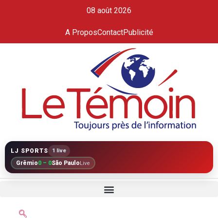
08 août 2026
A Propos
Contact
Publicité
LJ SPORTS
1 live
Grêmio
0 – 0
São Paulo
Live