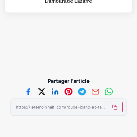
Damourude Lazarre
Partager l'article
https://letemoinhaiti.com/rouge-blanc-et-tambours-la-fete-sacree-de-saint-jacques-en-haiti/