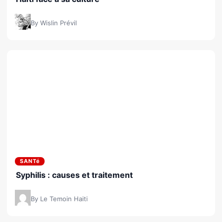
By Wislin Prévil
SANTé
Syphilis : causes et traitement
By Le Temoin Haiti