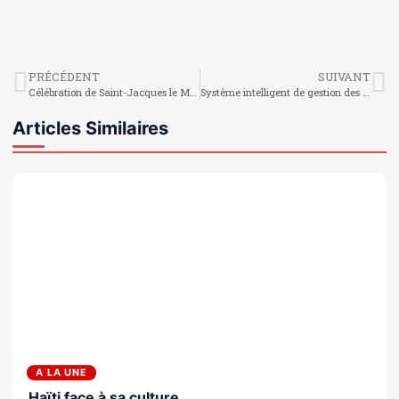
PRÉCÉDENT
SUIVANT
Célébration de Saint-Jacques le Majeur : unité et espoir au cœur de la communauté d’Orangers
Système intelligent de gestion des déchets : une solution technologique pour des villes propres et durables
Articles Similaires
A LA UNE
Haïti face à sa culture