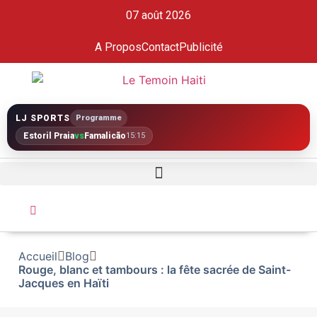
07 août 2026
A Propos
Contact
Publicité
LJ SPORTS
Programme
Estoril Praia
vs
Famalicão
15:15
Accueil
Blog
Rouge, blanc et tambours : la fête sacrée de Saint-
Jacques en Haïti