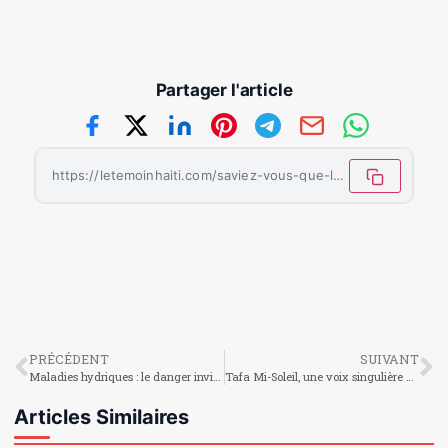
Partager l'article
https://letemoinhaiti.com/saviez-vous-que-le-carton-rouge-est-ne-apres-un-enorme-malentendu-pendant-la-coupe-du-monde-1966/
PRÉCÉDENT
SUIVANT
Maladies hydriques : le danger invisible qui circule dans l’eau contaminée
Tafa Mi-Soleil, une voix singulière qui illumine la culture haïtienne
Articles Similaires