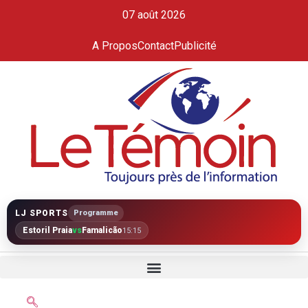
07 août 2026
A Propos
Contact
Publicité
LJ SPORTS
Programme
Estoril Praia
vs
Famalicão
15:15