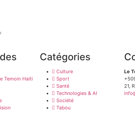
y
ides
Catégories
Co
Culture
Le T
e Temoin Haiti
Sport
+50
Santé
21, 
Technologies & AI
info
e
Société
ision
Tabou