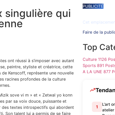
PUBLICITÉ
x singulière qui
Espace disponib
ienne
Cet emplacement 
Faire de la publi
Top Cat
Culture
1126 Pos
stes ont réussi à s’imposer avec autant
Sports
891 Post
e, peintre, styliste et créatrice, cette
A LA UNE
877 P
rs de Kenscoff, représente une nouvelle
les racines profondes de la culture
ernes.
Tenda
izik sove vi m » et « Zetwal yo konn
es par sa voix douce, puissante et
L’art 
1
 des textes introspectifs qui abordent
atelier
aïti. Son talent lui a permis de se faire