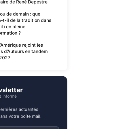
aire de René Depestre
ou de demain : que
-t-il de la tradition dans
ïti en pleine
ormation ?
’Amérique rejoint les
ts d’Auteurs en tandem
2027
sletter
z informé
ernières actualités
ans votre boîte mail.