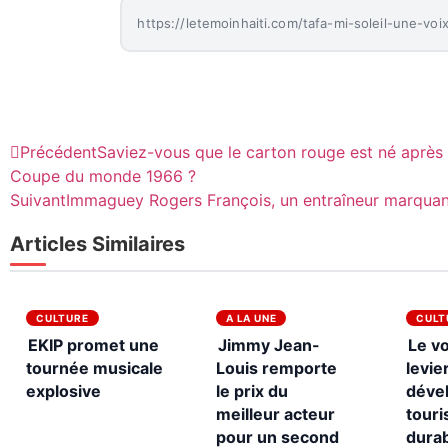
Précédent
Saviez-vous que le carton rouge est né aprè
Coupe du monde 1966 ?
Suivant
Immaguey Rogers François, un entraîneur marquant
Articles Similaires
CULTURE
A LA UNE
CULT
EKIP promet une
Jimmy Jean-
Le v
tournée musicale
Louis remporte
levie
explosive
le prix du
déve
meilleur acteur
touri
pour un second
dura