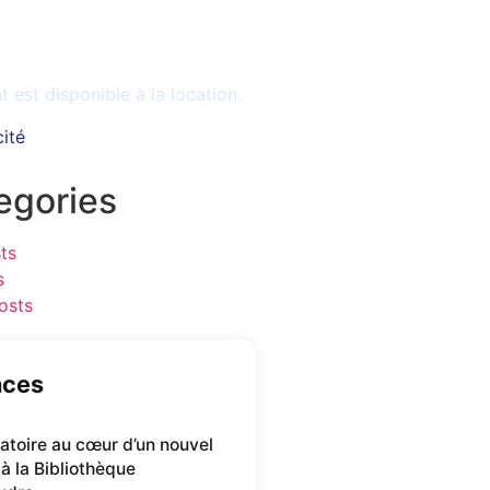
le
est disponible à la location.
cité
egories
ts
s
osts
nces
oratoire au cœur d’un nouvel
 à la Bibliothèque