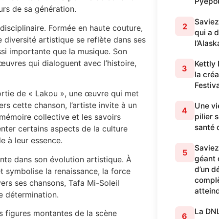
Pyepo
urs de sa génération.
Saviez
2
idisciplinaire. Formée en haute couture,
qui a 
 diversité artistique se reflète dans ses
l’Alask
ssi importante que la musique. Son
uvres qui dialoguent avec l’histoire,
Kettly
3
la cré
Festiv
rtie de « Lakou », une œuvre qui met
rs cette chanson, l’artiste invite à un
Une vi
4
pilier
a mémoire collective et les savoirs
santé 
nter certains aspects de la culture
e à leur essence.
Saviez
5
géant q
e dans son évolution artistique. À
d’un dé
t symbolise la renaissance, la force
complè
vers ses chansons, Tafa Mi-Soleil
attein
de détermination.
La DNL 
es figures montantes de la scène
6