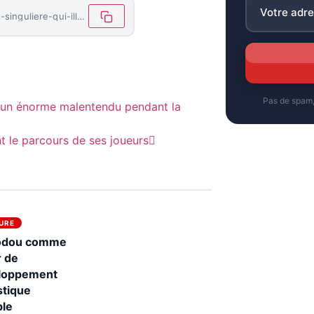
https://letemoinhaiti.com/tafa-mi-soleil-une-voix-singuliere-qui-illumine-la-culture-haitienne/
Pas de spam
s un énorme malentendu pendant la
 le parcours de ses joueurs
URE
odou comme
r de
loppement
stique
ble