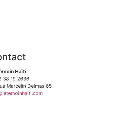
ntact
émoin Haïti
9
38 19 2636
Rue Marcelin Delmas 65
@letemoinhaiti.com