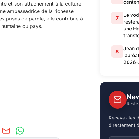
centen
vité et son attachement à la culture
 une ambassadrice de la richesse
Le vod
7
ses prises de parole, elle contribue à
restera
t humaine du pays.
une Ha
transf
Jean d
8
lauréa
2026-
New
Reste
Recevez les d
e
directement d