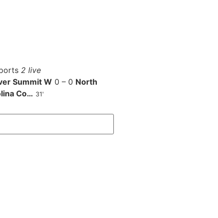
ports
2 live
ver Summit W
0 – 0
North
lina Co…
31'