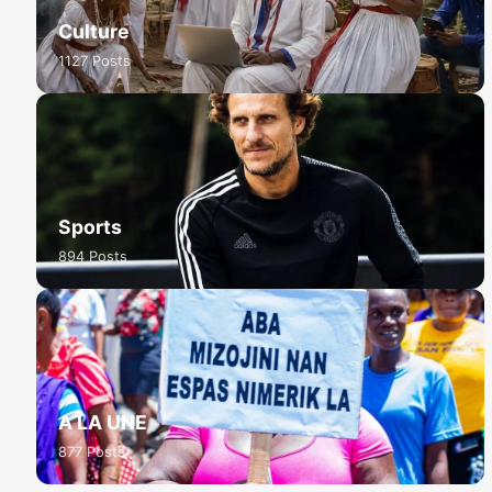
Culture
1127 Posts
Sports
894 Posts
A LA UNE
877 Posts