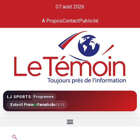
07 août 2026
A Propos
Contact
Publicité
LJ SPORTS
Programme
Estoril Praia
vs
Famalicão
15:15