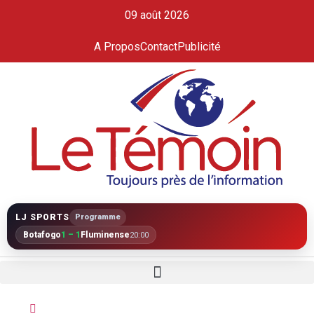
09 août 2026
A Propos
Contact
Publicité
LJ SPORTS
Programme
Botafogo
1 – 1
Fluminense
20:00