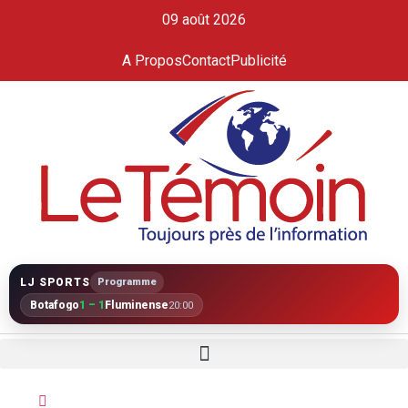
09 août 2026
A Propos
Contact
Publicité
LJ SPORTS
Programme
Botafogo
1 – 1
Fluminense
20:00