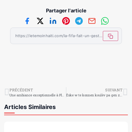
Partager l'article
https://letemoinhaiti.com/la-fifa-fait-un-geste-fort-envers-larbitre-somalien-omar-artan/
PRÉCÉDENT
SUIVANT
Une ambiance exceptionnelle à Place Boyer pour soutenir les Grenadiers face à l’Écosse
Èske w te konnen koulèv pa gen zòrèy, men yo detekte vibrasyon tè a atravè kò yo?
Articles Similaires