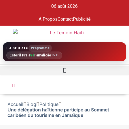
06 août 2026
A Propos
Contact
Publicité
LJ SPORTS
Programme
Estoril Praia
vs
Famalicão
15:15
Accueil
Blog
Politique
Une délégation haïtienne participe au Sommet
caribéen du tourisme en Jamaïque