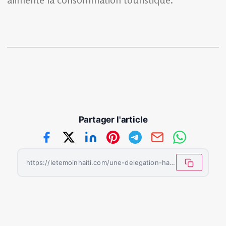
Partager l'article
https://letemoinhaiti.com/une-delegation-haitienne-participe-au-sommet-caribeen-du-tourisme-en-jamaique/