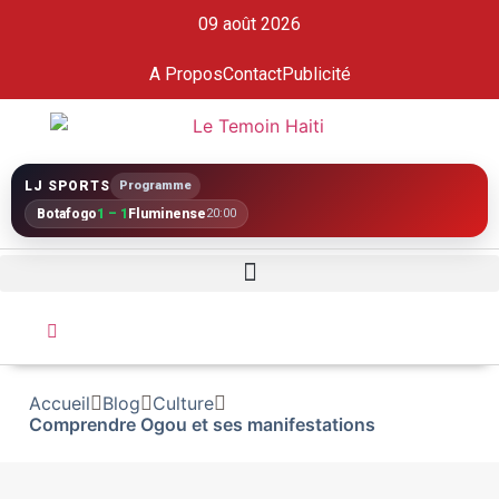
09 août 2026
A Propos
Contact
Publicité
LJ SPORTS
Programme
Botafogo
1 – 1
Fluminense
20:00
Accueil
Blog
Culture
Comprendre Ogou et ses manifestations