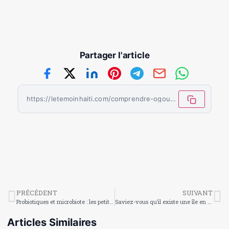
Partager l'article
https://letemoinhaiti.com/comprendre-ogou-et-ses-manifestations/
PRÉCÉDENT
SUIVANT
Probiotiques et microbiote : les petits alliés invisibles de notre santé
Saviez-vous qu’il existe une île en Europe qui change officiellement de nationalité deux fois par an sans qu’aucun coup de feu ne soit tiré ?
Articles Similaires