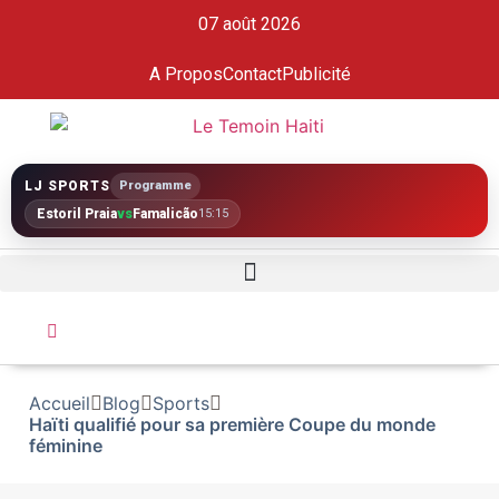
07 août 2026
A Propos
Contact
Publicité
LJ SPORTS
Programme
Estoril Praia
vs
Famalicão
15:15
Accueil
Blog
Sports
Haïti qualifié pour sa première Coupe du monde
féminine