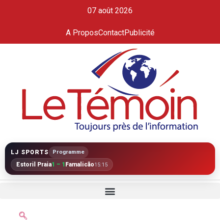
07 août 2026
A Propos
Contact
Publicité
LJ SPORTS
Programme
Estoril Praia
1 – 1
Famalicão
15:15