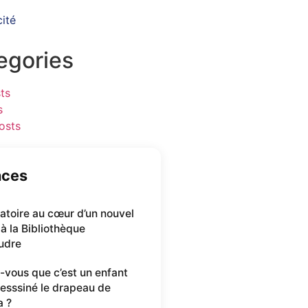
cité
egories
ts
s
osts
nces
oratoire au cœur d’un nouvel
 à la Bibliothèque
udre
-vous que c’est un enfant
desssiné le drapeau de
a ?