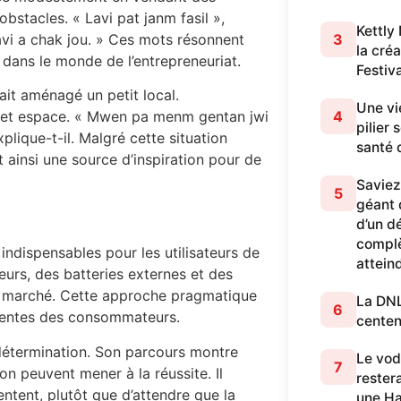
obstacles. « Lavi pat janm fasil »,
Kettly
3
lavi a chak jou. » Ces mots résonnent
la cré
 dans le monde de l’entrepreneuriat.
Festiv
ait aménagé un petit local.
Une vi
4
r cet espace. « Mwen pa menm gentan jwi
pilier
lique-t-il. Malgré cette situation
santé 
t ainsi une source d’inspiration pour de
Saviez
5
géant q
d’un dé
complè
indispensables pour les utilisateurs de
attein
eurs, des batteries externes et des
u marché. Cette approche pragmatique
La DNL 
6
ttentes des consommateurs.
centen
détermination. Son parcours montre
Le vod
7
ion peuvent mener à la réussite. Il
restera
entent, plutôt que d’attendre que la
une Ha