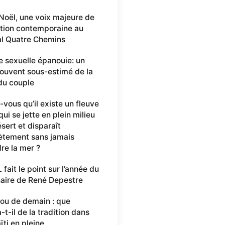
 Noël, une voix majeure de
ation contemporaine au
al Quatre Chemins
e sexuelle épanouie: un
 souvent sous-estimé de la
du couple
-vous qu’il existe un fleuve
ui se jette en plein milieu
sert et disparaît
tement sans jamais
dre la mer ?
fait le point sur l’année du
aire de René Depestre
ou de demain : que
-t-il de la tradition dans
ïti en pleine