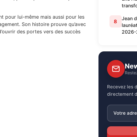
transf
nt pour lui-même mais aussi pour les
Jean d
8
ngagement. Son histoire prouve qu’avec
lauréa
e d’ouvrir des portes vers des succès
2026-
New
Reste
Recevez les d
directement d