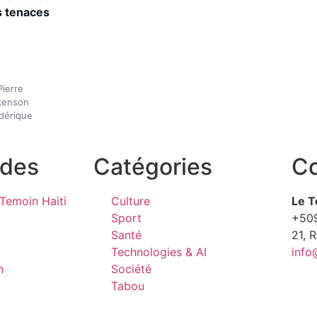
s tenaces
Pierre
kenson
dérique
ides
Catégories
Co
Temoin Haiti
Culture
Le T
Sport
+50
Santé
21, 
Technologies & AI
info
n
Société
Tabou