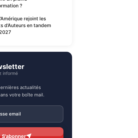
ormation ?
’Amérique rejoint les
ts d’Auteurs en tandem
2027
sletter
z informé
ernières actualités
ans votre boîte mail.
S'abonner