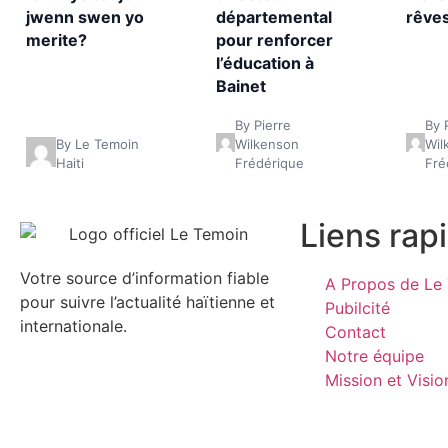
jwenn swen yo
départemental
rêve
merite?
pour renforcer
l’éducation à
Bainet
By Pierre
By 
By Le Temoin
Wilkenson
Wil
Haiti
Frédérique
Fré
Liens rap
Votre source d’information fiable
A Propos de Le 
pour suivre l’actualité haïtienne et
Pubilcité
internationale.
Contact
Notre équipe
Mission et Visio