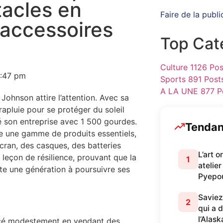
tacles en
Faire de la publi
 accessoires
Top Cat
Culture
1126 Pos
:47 pm
Sports
891 Post
A LA UNE
877 P
Johnson attire l’attention. Avec sa
arapluie pour se protéger du soleil
é son entreprise avec 1 500 gourdes.
Tenda
ose une gamme de produits essentiels,
ran, des casques, des batteries
L’art 
 leçon de résilience, prouvant que la
1
atelier
te une génération à poursuivre ses
Pyepo
Saviez
2
qui a 
l’Alask
encé modestement en vendant des