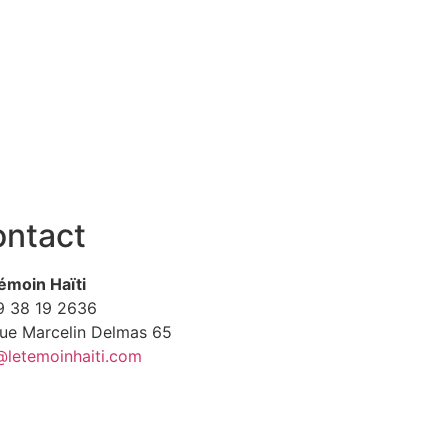
ntact
émoin Haïti
9
38 19 2636
Rue Marcelin Delmas 65
@letemoinhaiti.com