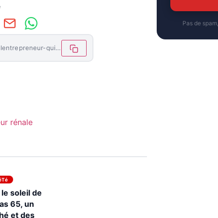
e
Pas de spam
https://letemoinhaiti.com/jean-philippe-johnson-lentrepreneur-qui-transforme-les-obstacles-en-opportunites-avec-ses-accessoires-pour-telephones/
ur rénale
éTé
le soleil de
as 65, un
hé et des