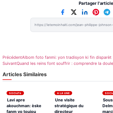
Partager l'articl
Précédent
Albom foto fanmi: yon tradisyon ki fin disparèt
Suivant
Quand les reins font souffrir : comprendre la doule
Articles Similaires
SOCIéTé
A LA UNE
SOCI
Lavi apre
Une visite
Sous 
akouchman: èske
stratégique du
Delm
fanm yo toujou
directeur
marc