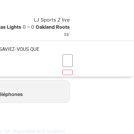
A Propos
Contact
Publicité
LJ Sports
2 live
as Lights
0 – 0
Oakland Roots
55'
SAVIEZ-VOUS QUE
téléphones
le
est disponible à la location.