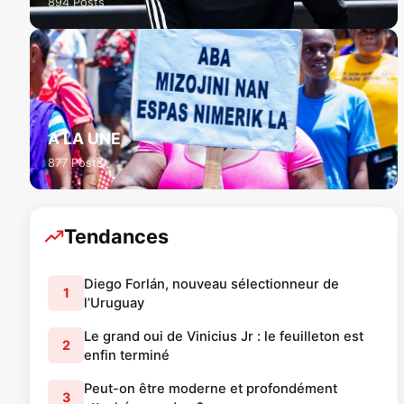
894 Posts
A LA UNE
877 Posts
Tendances
Diego Forlán, nouveau sélectionneur de
1
l’Uruguay
Le grand oui de Vinicius Jr : le feuilleton est
2
enfin terminé
Peut-on être moderne et profondément
3