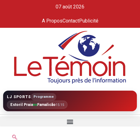
07 août 2026
A Propos
Contact
Publicité
LJ SPORTS
Programme
Estoril Praia
vs
Famalicão
15:15