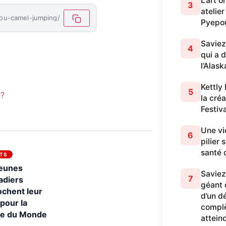
L’art 
3
atelier
-ou-camel-jumping/
Pyepo
Saviez
4
qui a 
l’Alask
Kettly
5
 ?
la cré
Festiv
Une vi
6
pilier
santé 
TS
jeunes
Saviez
7
adiers
géant q
chent leur
d’un dé
 pour la
complè
e du Monde
attein