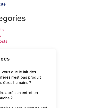
cité
egories
ts
s
osts
nces
-vous que le lait des
ères n’est pas produit
es êtres humains ?
ire après un entretien
auche ?