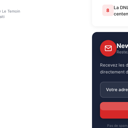
La DNL 
8
y Le Temoin
centen
iti
New
Reste
Recevez les d
directement d
Pas de spam