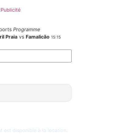
t
Publicité
ports
Programme
il Praia
vs
Famalicão
15:15
le
est disponible à la location.