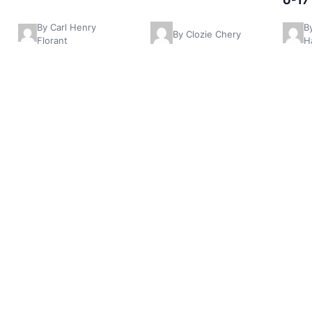
U-17
By Carl Henry
B
By Clozie Chery
Florant
Ha