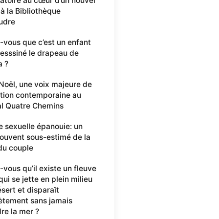
oratoire au cœur d’un nouvel
 à la Bibliothèque
udre
-vous que c’est un enfant
desssiné le drapeau de
a ?
 Noël, une voix majeure de
ation contemporaine au
al Quatre Chemins
e sexuelle épanouie: un
 souvent sous-estimé de la
du couple
-vous qu’il existe un fleuve
ui se jette en plein milieu
sert et disparaît
tement sans jamais
dre la mer ?