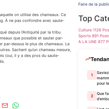
Faire de la publi
s laquelle on utilise des chameaux. Ce
Top Cat
g. À ne pas confondre avec saute-
Culture
1126 Pos
é depuis l’Antiquité par la tribu
Sports
891 Post
ameaux que possible et sauter par-
A LA UNE
877 P
ter par-dessus le plus de chameaux. Le
 autres. Sachant qu’un chameau mesure,
 (oui, il y a des pros du saute-
Tenda
és.
Saviez
1
mammif
pour l
Que fa
2
e
d’emb