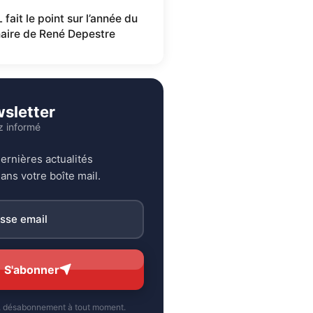
fait le point sur l’année du
aire de René Depestre
sletter
z informé
ernières actualités
ans votre boîte mail.
S'abonner
, désabonnement à tout moment.