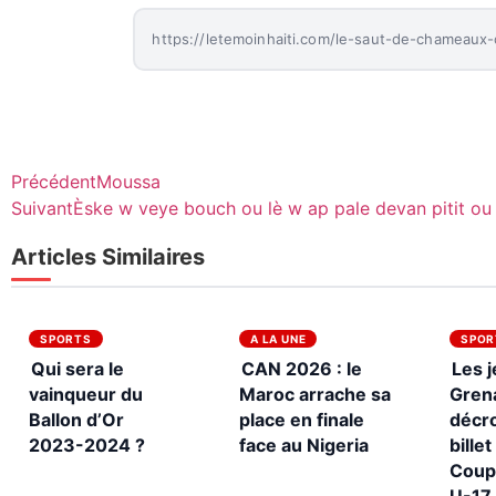
https://letemoinhaiti.com/le-saut-de-chameaux
Précédent
Moussa
Suivant
Èske w veye bouch ou lè w ap pale devan pitit ou
Articles Similaires
SPORTS
A LA UNE
SPOR
Qui sera le
CAN 2026 : le
Les 
vainqueur du
Maroc arrache sa
Gren
Ballon d’Or
place en finale
décro
2023-2024 ?
face au Nigeria
billet
Coup