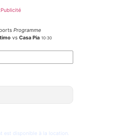
t
Publicité
ports
Programme
timo
vs
Casa Pia
10:30
le
est disponible à la location.