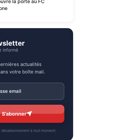
ouvre la porte au FC
one
sletter
z informé
ernières actualités
ans votre boîte mail.
S'abonner
, désabonnement à tout moment.