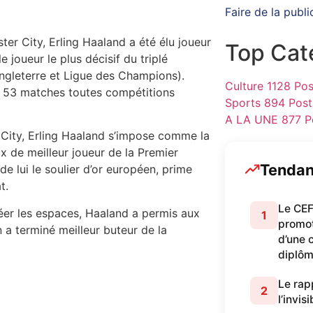
Faire de la publi
er City, Erling Haaland a été élu joueur
Top Cat
 joueur le plus décisif du triplé
Angleterre et Ligue des Champions).
Culture
1128 Pos
n 53 matches toutes compétitions
Sports
894 Post
A LA UNE
877 P
 City, Erling Haaland s’impose comme la
x de meilleur joueur de la Premier
Tenda
de lui le soulier d’or européen, prime
t.
Le CEF
réer les espaces, Haaland a permis aux
1
promot
a terminé meilleur buteur de la
d’une 
diplô
Le rapp
2
l’invis