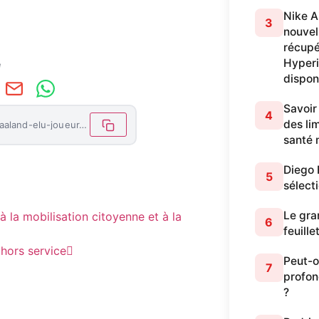
Nike A
3
nouvel
récupé
Hyperi
e
dispon
Savoir
4
des lim
https://letemoinhaiti.com/sans-surprise-erling-haaland-elu-joueur-de-l-uefa/
santé 
Diego 
5
sélect
Le gran
 la mobilisation citoyenne et à la
6
feuille
hors service
Peut-o
7
profon
?