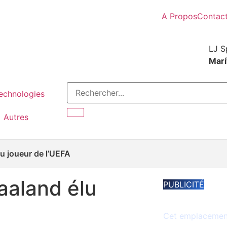
A Propos
Contac
LJ S
Marí
Technologies
Autres
lu joueur de l’UEFA
Haaland élu
PUBLICITÉ
Espace disponib
Cet emplacement 