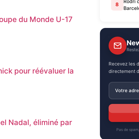
Rodri 
8
Barcel
a Coupe du Monde U-17
New
Reste
Recevez les d
nick pour réévaluer la
directement d
el Nadal, éliminé par
Pas de spam