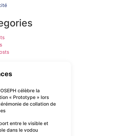
cité
egories
ts
s
osts
nces
OSEPH célèbre la
ion « Prototype » lors
cérémonie de collation de
mes
ort entre le visible et
ible dans le vodou