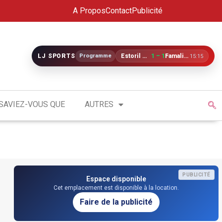
A Propos
Contact
Publicité
LJ SPORTS
Programme
Estoril Praia
1 – 1
Famalicão
15:15
SAVIEZ-VOUS QUE
AUTRES
PUBLICITÉ
Espace disponible
Cet emplacement est disponible à la location.
Faire de la publicité