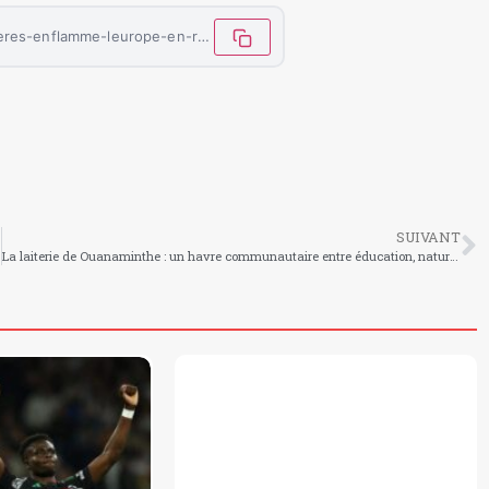
https://letemoinhaiti.com/viktor-gyokeres-enflamme-leurope-en-route-vers-le-soulier-dor/
SUIVANT
La laiterie de Ouanaminthe : un havre communautaire entre éducation, nature et développement rural