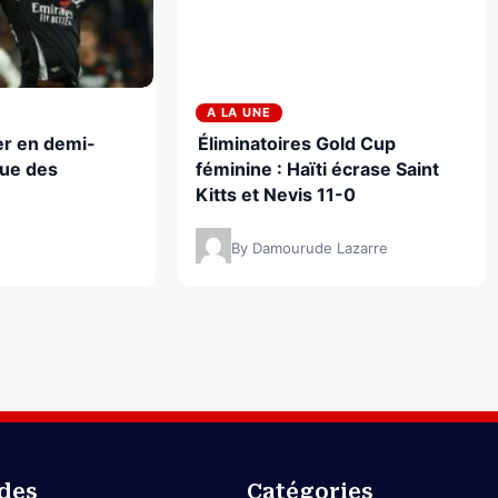
A LA UNE
ter en demi-
Éliminatoires Gold Cup
gue des
féminine : Haïti écrase Saint
Kitts et Nevis 11-0
By Damourude Lazarre
ides
Catégories