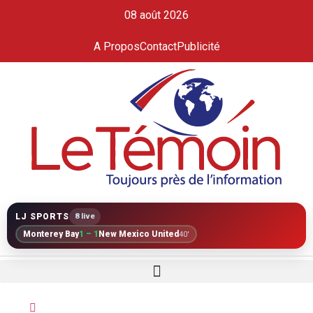
08 août 2026
A Propos
Contact
Publicité
LJ SPORTS
8 live
Monterey Bay
1 – 1
New Mexico United
40'