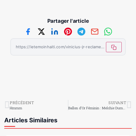
Partager l'article
https://letemoinhaiti.com/vinicius-jr-reclame-un-salaire-xxl-le-real-madrid-face-a-un-casse-tete/
PRÉCÉDENT
SUIVANT
Hmmm
Ballon d’Or Féminin : Melchie Dumornay parmi les 15 meilleures joueuses du monde selon GOAL. com !
Articles Similaires